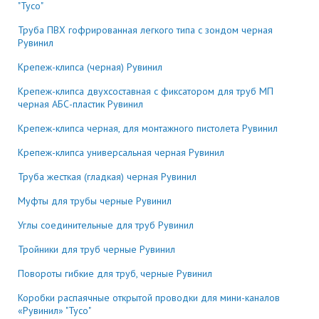
"Тусо"
Труба ПВХ гофрированная легкого типа с зондом черная
Рувинил
Крепеж-клипса (черная) Рувинил
Крепеж-клипса двухсоставная с фиксатором для труб МП
черная АБС-пластик Рувинил
Крепеж-клипса черная, для монтажного пистолета Рувинил
Крепеж-клипса универсальная черная Рувинил
Труба жесткая (гладкая) черная Рувинил
Муфты для трубы черные Рувинил
Углы соединительные для труб Рувинил
Тройники для труб черные Рувинил
Повороты гибкие для труб, черные Рувинил
Коробки распаячные открытой проводки для мини-каналов
«Рувинил» "Тусо"