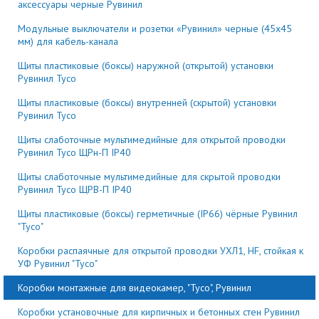
аксессуары черные Рувинил
Модульные выключатели и розетки «Рувинил» черные (45х45
мм) для кабель-канала
Щиты пластиковые (боксы) наружной (открытой) установки
Рувинил Тусо
Щиты пластиковые (боксы) внутренней (скрытой) установки
Рувинил Тусо
Щиты слаботочные мультимедийные для открытой проводки
Рувинил Тусо ЩРн-П IP40
Щиты слаботочные мультимедийные для скрытой проводки
Рувинил Тусо ЩРВ-П IP40
Щиты пластиковые (боксы) герметичные (IP66) чёрные Рувинил
"Тусо"
Коробки распаячные для открытой проводки УХЛ1, HF, стойкая к
УФ Рувинил "Тусо"
Коробки монтажные для видеокамер, "Тусо", Рувинил
Коробки установочные для кирпичных и бетонных стен Рувинил