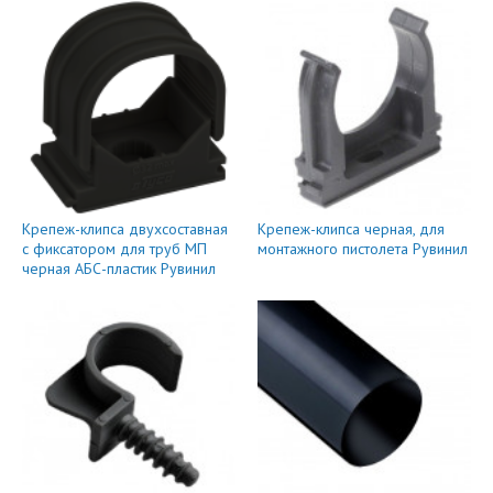
Крепеж-клипса двухсоставная
Крепеж-клипса черная, для
с фиксатором для труб МП
монтажного пистолета Рувинил
черная АБС-пластик Рувинил