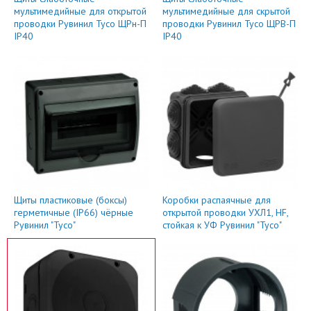
мультимедийные для открытой
мультимедийные для скрытой
проводки Рувинил Тусо ЩРн-П
проводки Рувинил Тусо ЩРВ-П
IP40
IP40
Щиты пластиковые (боксы)
Коробки распаячные для
герметичные (IP66) чёрные
открытой проводки УХЛ1, HF,
Рувинил "Тусо"
стойкая к УФ Рувинил "Тусо"