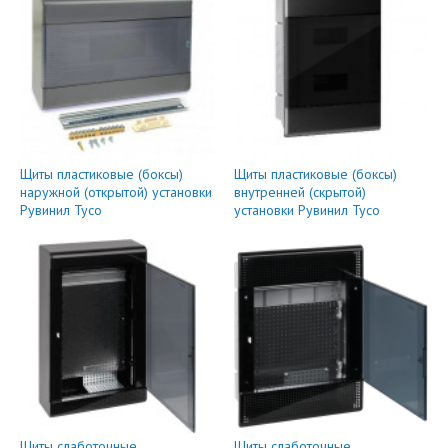
Щиты пластиковые (боксы)
Щиты пластиковые (боксы)
наружной (открытой) установки
внутренней (скрытой)
Рувинил Тусо
установки Рувинил Тусо
Щиты слаботочные
Щиты слаботочные