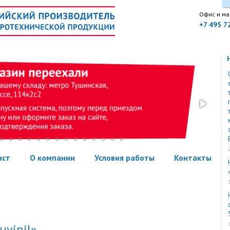
Офис и ма
+7 495 7
ист
О компании
Условия работы
Контакты
uvinil»