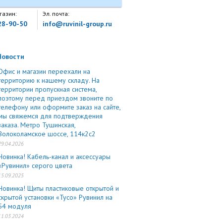
газин:
Эл. почта:
28-90-50
info@ruvinil-group.ru
Новости
Офис и магазин переехали на
территорию к нашему складу. На
территории пропускная система,
поэтому перед приездом звоните по
телефону или оформите заказ на сайте,
мы свяжемся для подтверждения
заказа. Метро Тушинская,
Волоколамское шоссе, 114к2с2
29.04.2026
Новинка! Кабель-канал и аксессуары
«Рувинил» серого цвета
15.09.2025
Новинка! Щиты пластиковые открытой и
скрытой установки «Тусо» Рувинил на
54 модуля
11.03.2024