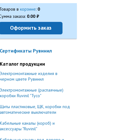
Товаров в
корзине
:
0
Сумма заказа:
0.00
Оформить заказ
Сертификаты Рувинил
Каталог продукции
Электромонтажные изделия в
черном цвете Рувинил
Электромонтажные (распаячные)
коробки Ruvinil "Тусо"
Щиты пластиковые, ЩК, коробки под
автоматические выключатели
Кабельные каналы (короб) и
аксессуары "Ruvinil"
Кабельные каналы под дерево и